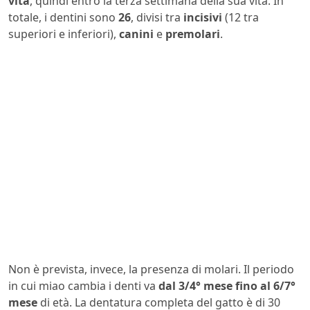
vita
, quindi entro la terza settimana della sua vita. In
totale, i dentini sono
26
, divisi tra
incisivi
(12 tra
superiori e inferiori),
canini
e
premolari
.
Non è prevista, invece, la presenza di molari. Il periodo
in cui miao cambia i denti va
dal 3/4° mese fino al 6/7°
mese
di età. La dentatura completa del gatto è di 30