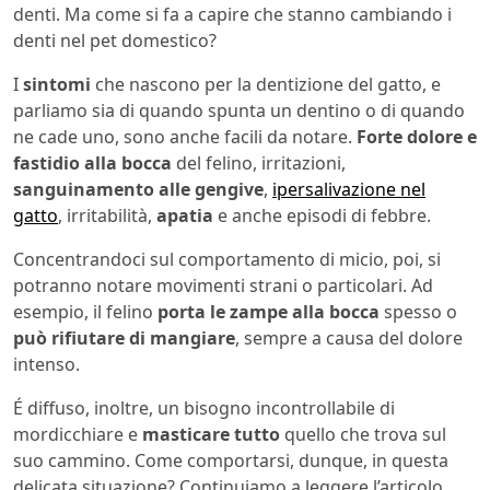
denti. Ma come si fa a capire che stanno cambiando i
denti nel pet domestico?
I
sintomi
che nascono per la dentizione del gatto, e
parliamo sia di quando spunta un dentino o di quando
ne cade uno, sono anche facili da notare.
Forte dolore e
fastidio alla bocca
del felino, irritazioni,
sanguinamento alle gengive
,
ipersalivazione nel
gatto
, irritabilità,
apatia
e anche episodi di febbre.
Concentrandoci sul comportamento di micio, poi, si
potranno notare movimenti strani o particolari. Ad
esempio, il felino
porta le zampe alla bocca
spesso o
può rifiutare di mangiare
, sempre a causa del dolore
intenso.
É diffuso, inoltre, un bisogno incontrollabile di
mordicchiare e
masticare tutto
quello che trova sul
suo cammino. Come comportarsi, dunque, in questa
delicata situazione? Continuiamo a leggere l’articolo.