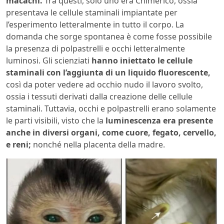
macachi.
Tra questi, solo uno era Chimerico, ossia
presentava le cellule staminali impiantate per
l’esperimento letteralmente in tutto il corpo. La
domanda che sorge spontanea è come fosse possibile
la presenza di polpastrelli e occhi letteralmente
luminosi. Gli scienziati
hanno iniettato le cellule
staminali con l’aggiunta di un liquido fluorescente,
così da poter vedere ad occhio nudo il lavoro svolto,
ossia i tessuti derivati dalla creazione delle cellule
staminali. Tuttavia, occhi e polpastrelli erano solamente
le parti visibili, visto che la
luminescenza era presente
anche in diversi organi, come cuore, fegato, cervello,
e reni;
nonché nella placenta della madre.