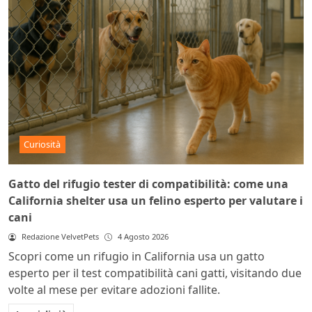
Curiosità
Gatto del rifugio tester di compatibilità: come una
California shelter usa un felino esperto per valutare i
cani
Redazione VelvetPets
4 Agosto 2026
Scopri come un rifugio in California usa un gatto
esperto per il test compatibilità cani gatti, visitando due
volte al mese per evitare adozioni fallite.