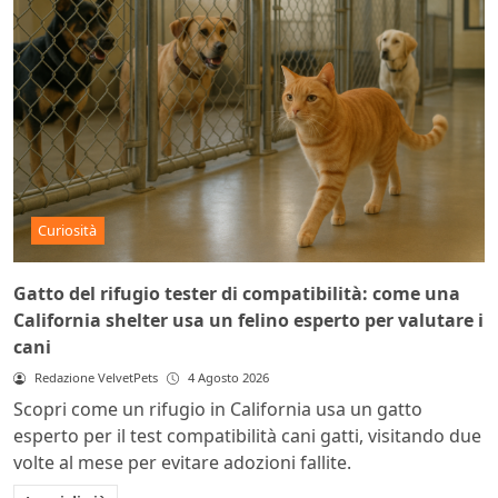
Curiosità
Gatto del rifugio tester di compatibilità: come una
California shelter usa un felino esperto per valutare i
cani
Redazione VelvetPets
4 Agosto 2026
Scopri come un rifugio in California usa un gatto
esperto per il test compatibilità cani gatti, visitando due
volte al mese per evitare adozioni fallite.