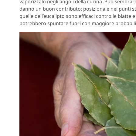
vaporizzalo negli angoli della cucina. Può sembrare
danno un buon contributo: posizionale nei punti str
quelle dell’eucalipto sono efficaci contro le blatte
potrebbero spuntare fuori con maggiore probabili