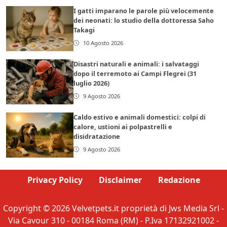
I gatti imparano le parole più velocemente
dei neonati: lo studio della dottoressa Saho
Takagi
10 Agosto 2026
Disastri naturali e animali: i salvataggi
dopo il terremoto ai Campi Flegrei (31
luglio 2026)
9 Agosto 2026
Caldo estivo e animali domestici: colpi di
calore, ustioni ai polpastrelli e
disidratazione
9 Agosto 2026
Privacy Policy
Disclaimer
Redazione
Copyright © 2026 Velvetpets.it proprietà di Jws Media Srl -
Via Cavour 310 - 00184 Roma (RM) - P.Iva 17132921002 -