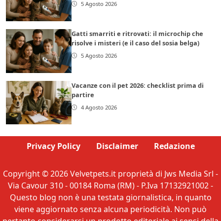
5 Agosto 2026
Gatti smarriti e ritrovati: il microchip che
risolve i misteri (e il caso del sosia belga)
5 Agosto 2026
Vacanze con il pet 2026: checklist prima di
partire
4 Agosto 2026
Privacy Policy
Disclaimer
Redazione
Copyright © 2026 Velvetpets.it proprietà di Jws Media Srl -
Via Cavour 310 - 00184 Roma (RM) - P.Iva 17132921002 -
Questo blog non è una testata giornalistica, in quanto
viene aggiornato senza alcuna periodicità. Non può