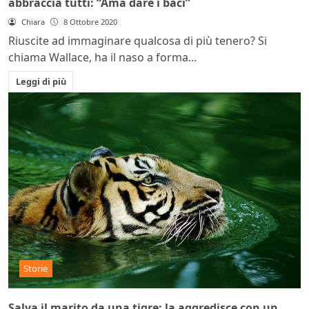
abbraccia tutti: “Ama dare i baci”
Chiara
8 Ottobre 2020
Riuscite ad immaginare qualcosa di più tenero? Si
chiama Wallace, ha il naso a forma...
Leggi di più
Storie
Salva il marito da una tigre: la aggredisce con un