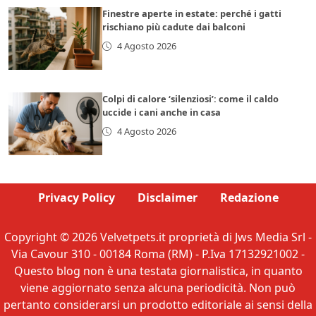
Finestre aperte in estate: perché i gatti
rischiano più cadute dai balconi
4 Agosto 2026
Colpi di calore ‘silenziosi’: come il caldo
uccide i cani anche in casa
4 Agosto 2026
Privacy Policy
Disclaimer
Redazione
Copyright © 2026 Velvetpets.it proprietà di Jws Media Srl -
Via Cavour 310 - 00184 Roma (RM) - P.Iva 17132921002 -
Questo blog non è una testata giornalistica, in quanto
viene aggiornato senza alcuna periodicità. Non può
pertanto considerarsi un prodotto editoriale ai sensi della