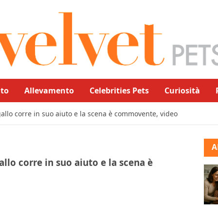
to
Allevamento
Celebrities Pets
Curiosità
il gallo corre in suo aiuto e la scena è commovente, video
A
gallo corre in suo aiuto e la scena è