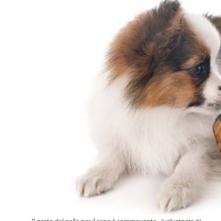
Il gesto del gallo per il cane è commovente - (velvetpets.it)